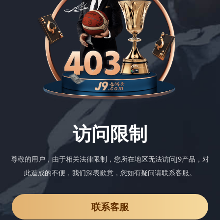
访问限制
尊敬的用户，由于相关法律限制，您所在地区无法访问J9产品，对
此造成的不便，我们深表歉意，您如有疑问请联系客服。
联系客服