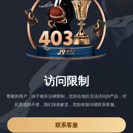
访问限制
尊敬的用户，由于相关法律限制，您所在地区无法访问J9产品，对
此造成的不便，我们深表歉意，您如有疑问请联系客服。
联系客服